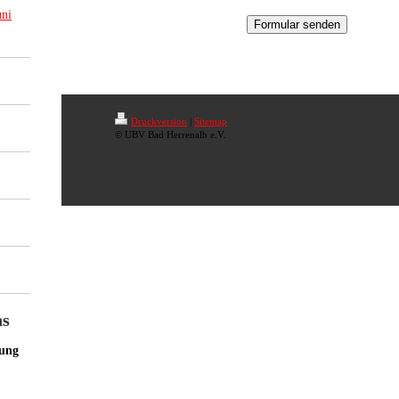
ni
Druckversion
|
Sitemap
© UBV Bad Herrenalb e.V.
ns
gung