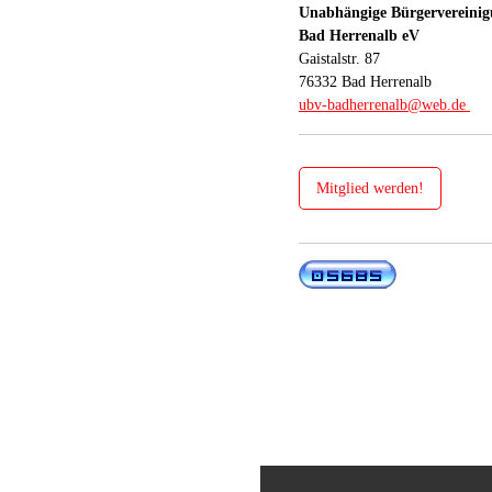
Unabhängige Bürgervereini
Bad Herrenalb eV
Gaistalstr. 87
76332 Bad Herrenalb
ubv-badherrenalb@web.de
Mitglied werden!