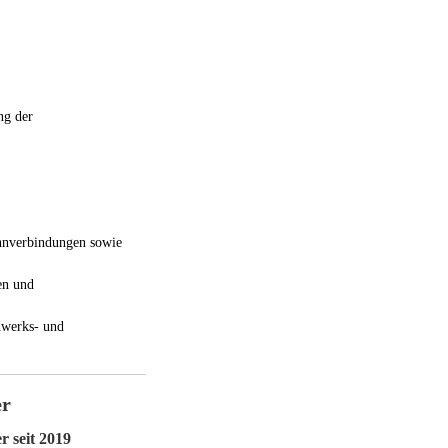
ng der
hnverbindungen sowie
en und
dwerks- und
er
r seit 2019