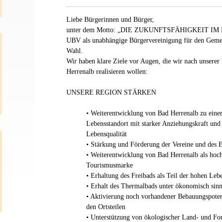
Liebe Bürgerinnen und Bürger,
unter dem Motto: „DIE ZUKUNFTSFÄHIGKEIT IM BLI
UBV als unabhängige Bürgervereinigung für den Gemei
Wahl.
Wir haben klare Ziele vor Augen, die wir nach unserer
Herrenalb realisieren wollen:
UNSERE REGION STÄRKEN
• Weiterentwicklung von Bad Herrenalb zu ein
Lebensstandort mit starker Anziehungskraft und
Lebensqualität
• Stärkung und Förderung der Vereine und des 
• Weiterentwicklung von Bad Herrenalb als hoch
Tourismusmarke
• Erhaltung des Freibads als Teil der hohen Lebe
• Erhalt des Thermalbads unter ökonomisch sin
• Aktivierung noch vorhandener Bebauungspotent
den Ortsteilen
• Unterstützung von ökologischer Land- und For