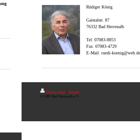
gung
Rüdiger König
Gaistalstr. 87
76332 Bad Herrenalb
Tel: 07083-8853
Fax: 07083-4729
E-Mail: ruedi-koenig@web.d
Druckversion
|
Sitemap
© UBV Bad Herrenalb e.V.